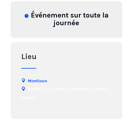
Événement sur toute la
journée
Lieu
Montlouis
Montlouis sur Loire, Indre-et-Loire, 37270,
France,