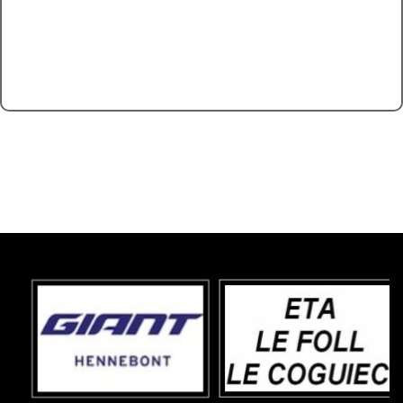
←
Finale de la Coupe de France 2024 LANDAUL
Manche Promotionnelle Trophée Paracyclisme André Auberger Montlouis
→