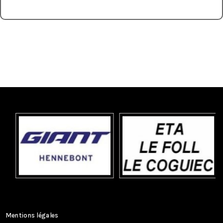
←
5ème édition Challenge Breton LANDAUL 56
5ème édition Challenge Breton PLOERMEL 56
→
Mentions légales